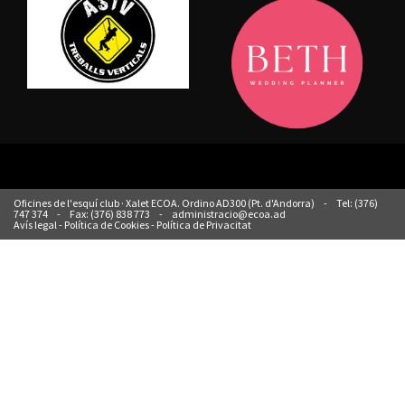
Oficines de l'esquí club · Xalet ECOA. Ordino AD300 (Pt. d'Andorra)
-
Tel: (376)
747 374
-
Fax: (376) 838 773
-
administracio@ecoa.ad
Avís legal
-
Política de Cookies
-
Política de Privacitat