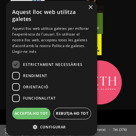
×
Aquest lloc web utilitza
galetes
Aquest lloc web utilitza galetes per millorar
l'experiència de l'usuari. En utilitzar el
nostre lloc web, accepteu totes les galetes
d’acord amb la nostra Política de galetes.
Llegir-ne més
ESTRICTAMENT NECESSÀRIES
RENDIMENT
ORIENTACIÓ
FUNCIONALITAT
ACCEPTA-HO TOT
REBUTJA-HO TOT
CONFIGURAR
Oficines de l'esquí club · Xalet ECOA. Ordino AD300 (Pt. d'Andorra)
-
Tel: (376)
747 374
-
Fax: (376) 838 773
-
administracio@ecoa.ad